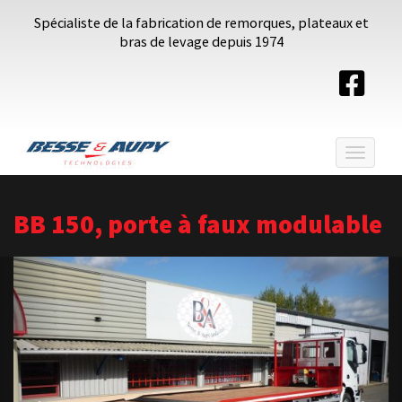
Spécialiste de la fabrication de remorques, plateaux et
bras de levage depuis 1974
Toggle
navigat
BB 150, porte à faux modulable